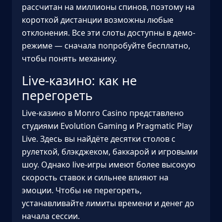
рассчитан на миллионы спинов, поэтому на
короткой дистанции возможны любые
отклонения. Все эти слоты доступны в демо-
режиме — сначала попробуйте бесплатно,
чтобы понять механику.
Live-казино: как не
перегореть
Live-казино в Monro Casino представлено
студиями Evolution Gaming и Pragmatic Play
Live. Здесь вы найдёте десятки столов с
рулеткой, блэкджеком, баккарой и игровыми
шоу. Однако live-игры имеют более высокую
скорость ставок и сильнее влияют на
эмоции. Чтобы не перегореть,
устанавливайте лимиты времени и денег до
начала сессии.