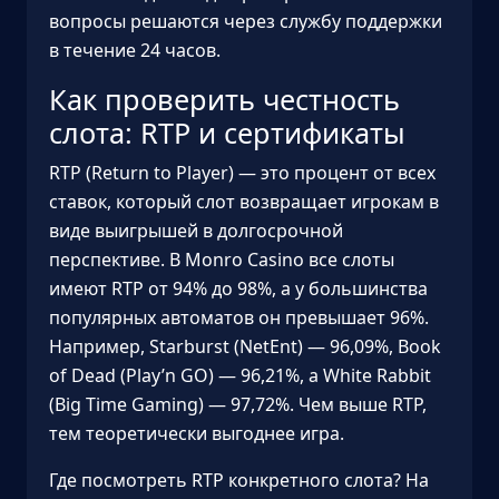
вопросы решаются через службу поддержки
в течение 24 часов.
Как проверить честность
слота: RTP и сертификаты
RTP (Return to Player) — это процент от всех
ставок, который слот возвращает игрокам в
виде выигрышей в долгосрочной
перспективе. В Monro Casino все слоты
имеют RTP от 94% до 98%, а у большинства
популярных автоматов он превышает 96%.
Например, Starburst (NetEnt) — 96,09%, Book
of Dead (Play’n GO) — 96,21%, а White Rabbit
(Big Time Gaming) — 97,72%. Чем выше RTP,
тем теоретически выгоднее игра.
Где посмотреть RTP конкретного слота? На