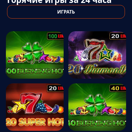
ИГРАТЬ