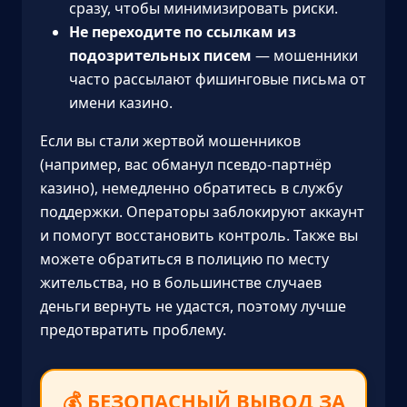
сразу, чтобы минимизировать риски.
Не переходите по ссылкам из
подозрительных писем
— мошенники
часто рассылают фишинговые письма от
имени казино.
Если вы стали жертвой мошенников
(например, вас обманул псевдо-партнёр
казино), немедленно обратитесь в службу
поддержки. Операторы заблокируют аккаунт
и помогут восстановить контроль. Также вы
можете обратиться в полицию по месту
жительства, но в большинстве случаев
деньги вернуть не удастся, поэтому лучше
предотвратить проблему.
💰 БЕЗОПАСНЫЙ ВЫВОД ЗА