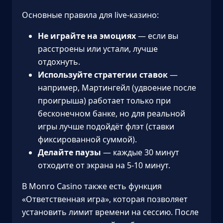
Основные правила для live-казино:
Не играйте на эмоциях
— если вы
расстроены или устали, лучше
отдохнуть.
Используйте стратегии ставок
—
например, Мартингейл (удвоение после
проигрыша) работает только при
бесконечном банке, но для реальной
игры лучше подойдёт флэт (ставки
фиксированной суммой).
Делайте паузы
— каждые 30 минут
отходите от экрана на 5-10 минут.
В Monro Casino также есть функция
«Ответственная игра», которая позволяет
установить лимит времени на сессию. После